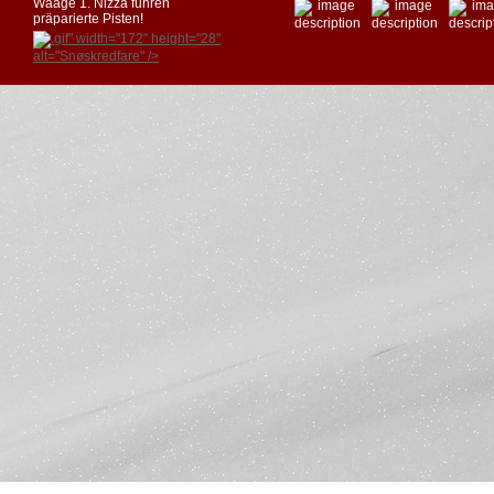
Waage 1. Nizza führen
präparierte Pisten!
.gif" width="172" height="28"
alt="Snøskredfare" />