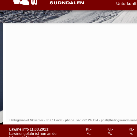
Unterkunft
Hallingskarvet Skisenter - 3577 Hovet - phone +47 992 26 124 -
post@hallingskarvet-skise
Lawine info 11.03.2013:
Kl.-
Kl.-
Kl.-
ºc
ºc
ºc
Lawinengefahr ist nun an der