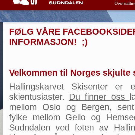
Overnattin
FØLG VÅRE FACEBOOKSIDE
INFORMASJON! ;)
Velkommen til Norges skjulte 
Hallingskarvet Skisenter er 
skientusiaster.
Du finner oss
l
mellom Oslo og Bergen, sentr
fylke mellom Geilo og Hemseda
Sudndalen ved foten av Hallin