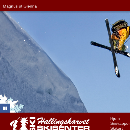
Magnus ut Glenna
Hjem
Snørappor
Skikart