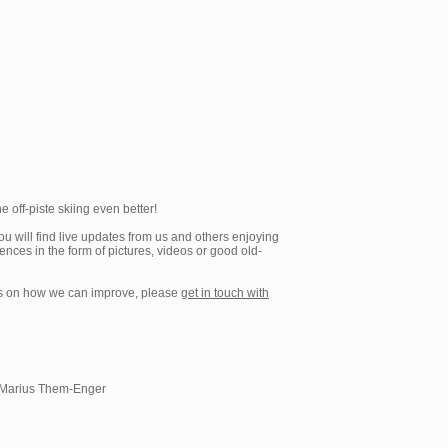
 off-piste skiing even better!
ou will find live updates from us and others enjoying
ces in the form of pictures, videos or good old-
ons on how we can improve, please
get in touch with
Marius Them-Enger