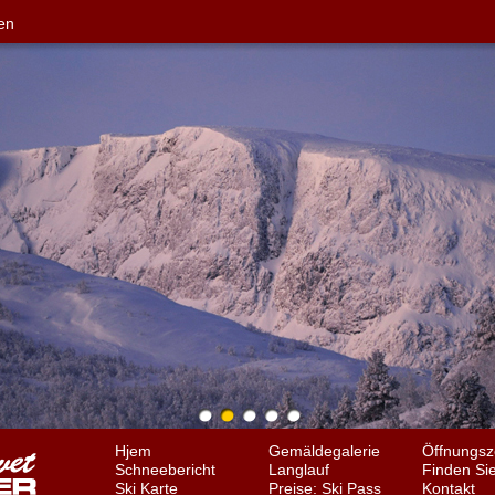
en
Hjem
Gemäldegalerie
Öffnungsz
Schneebericht
Langlauf
Finden Si
Ski Karte
Preise: Ski Pass
Kontakt