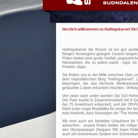
Herzlich willkommen zu
Hallingskarvet Ski
Hallingskarvet Ski Resort ist ein gut verst
Bergen Norwegens gelegen. Unsere langen, 
Pisten bieten eine große Vielfalt, unglaublich
Atmosphäre, die zu jedem passt - egal, ob 
Powder-Jäger.
Sie finden uns in der Mitte zwischen Oslo u
dem majestätischen Berg "Hallingskarvet". 
diejenigen, die das herrliche Winterpara
gespurten Loipen erkunden möchten. Verfol
Von oben nach unten werden Sie 510 Höhenm
Der Park wurde in Zusammenarbeit mit X-Ga
der 75 Anwohner) entwickelt, und die Off-Pi
Wahl (oder sogar Brutstätte) für einige der 
man bedenkt, dass Norwegen als "The Home of 
Wir sind auch ein beliebter Urlaubsort für 
wünschen - unsere Pisten bieten die nötige
den Olympiasieger (Nagano '98) Hans Pette
auch ein brandneues System von Schneekano