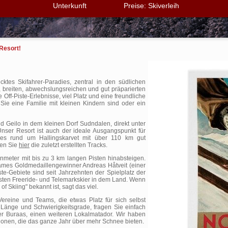
Unterkunft
Preise: Skiverleih
 Resort!
ecktes Skifahrer-Paradies, zentral in den südlichen
breiten, abwechslungsreichen und gut präparierten
e Off-Piste-Erlebnisse, viel Platz und eine freundliche
Sie eine Familie mit kleinen Kindern sind oder ein
nd Geilo in dem kleinen Dorf Sudndalen, direkt unter
Unser Resort ist auch der ideale Ausgangspunkt für
dies rund um Hallingskarvet mit über 110 km gut
gen Sie
hier
die zuletzt erstellten Tracks.
eter mit bis zu 3 km langen Pisten hinabsteigen.
mes Goldmedaillengewinner Andreas Håtveit (einer
ste-Gebiete sind seit Jahrzehnten der Spielplatz der
besten Freeride- und Telemarkskier in dem Land. Wenn
Skiing" bekannt ist, sagt das viel.
Vereine und Teams, die etwas Platz für sich selbst
 Länge und Schwierigkeitsgrade, fragen Sie einfach
r Buraas, einen weiteren Lokalmatador. Wir haben
nen, die das ganze Jahr über mehr Schnee bieten.