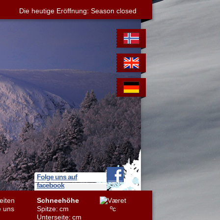
Die heutige Eröffnung: Season closed
Folge uns auf
facebook
eiten
Schneehöhe
e uns
Spitze:
cm
ºc
Unterseite:
cm