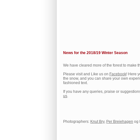
News for the 2018/19 Winter Season
We have cleared more of the forest to make the
Please visit and Like us on
Facebook
! Here y
the snow, and you can share your own experien
fashioned text.
If you have any queries, praise or suggesti
us
.
Photographers:
Knut Bry
,
Per Breiehagen
og 